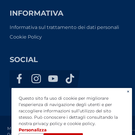
INFORMATIVA
Informativa sul trattamento dei dati personali
Cookie Policy
SOCIAL
×
Questo sito fa uso di cookie per migliorare
l’esperienza di navigazione degli utenti e per
raccogliere informazioni sull’utilizzo del sito
stesso. Può conoscere i dettagli consultando la
nostra
privacy policy
e
cookie policy
.
Minicar Aversa s.r.l. - P.IVA IT04854370618 - C.F.
Personalizza
04854370618 - CE-360709 - Registro impresa: